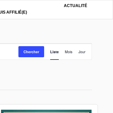
ACTUALITÉ
UIS AFFILIÉ(E)
Navigation
Chercher
Liste
Mois
Jour
de
vues
Évènement