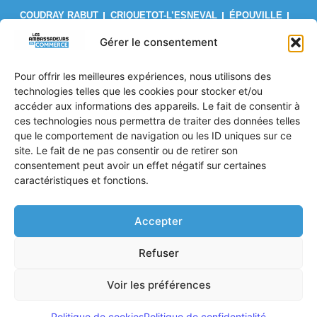
COUDRAY RABUT
CRIQUETOT-L’ESNEVAL
ÉPOUVILLE
FÉCAMP
FIRFOL
GAINNEVILLE
GODERVILLE
Gérer le consentement
GONFREVILLE L’ORCHER
GONNEVILLE-LA-MALLET
Pour offrir les meilleures expériences, nous utilisons des
GRUCHET-LE-VALASSE
LE BRÉVEDENT
LE HAVRE
technologies telles que les cookies pour stocker et/ou
LES AUTHIEUX SUR CALONNE
LILLEBONNE
LISIEUX
accéder aux informations des appareils. Le fait de consentir à
ces technologies nous permettra de traiter des données telles
LIVAROT
MANNEVILLE-LA-GOUPIL
MONTIVILLIERS
que le comportement de navigation ou les ID uniques sur ce
OCTEVILLE SUR MER
ORBEC
OUILLY LE VICOMTE
site. Le fait de ne pas consentir ou de retirer son
PONT L’ÉVÊQUE
PORT JÉRÔME SUR SEINE
consentement peut avoir un effet négatif sur certaines
caractéristiques et fonctions.
SAINT PIERRE EN AUGE
SAINT ROMAIN DE COLBOSC
TROUVILLE SUR MER
VALMONT
VILLERS SUR MER
Accepter
Politique de confidentialité
Refuser
Mentions Légales
CGV
Voir les préférences
© 2026 Tous droits réservés les ambassadeurs du commerce
Politique de cookies
Politique de confidentialité