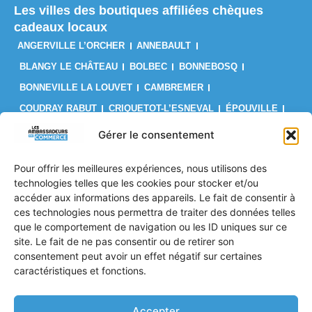
Les villes des boutiques affiliées chèques
cadeaux locaux
ANGERVILLE L’ORCHER
ANNEBAULT
BLANGY LE CHÂTEAU
BOLBEC
BONNEBOSQ
BONNEVILLE LA LOUVET
CAMBREMER
COUDRAY RABUT
CRIQUETOT-L’ESNEVAL
ÉPOUVILLE
FÉCAMP
FIRFOL
GAINNEVILLE
GODERVILLE
Gérer le consentement
GONFREVILLE L’ORCHER
GONNEVILLE-LA-MALLET
Pour offrir les meilleures expériences, nous utilisons des
GRUCHET-LE-VALASSE
LE BRÉVEDENT
LE HAVRE
technologies telles que les cookies pour stocker et/ou
LES AUTHIEUX SUR CALONNE
LILLEBONNE
LISIEUX
accéder aux informations des appareils. Le fait de consentir à
ces technologies nous permettra de traiter des données telles
LIVAROT
MANNEVILLE-LA-GOUPIL
MONTIVILLIERS
que le comportement de navigation ou les ID uniques sur ce
OCTEVILLE SUR MER
ORBEC
OUILLY LE VICOMTE
site. Le fait de ne pas consentir ou de retirer son
PONT L’ÉVÊQUE
PORT JÉRÔME SUR SEINE
consentement peut avoir un effet négatif sur certaines
caractéristiques et fonctions.
SAINT PIERRE EN AUGE
SAINT ROMAIN DE COLBOSC
TROUVILLE SUR MER
VALMONT
VILLERS SUR MER
Accepter