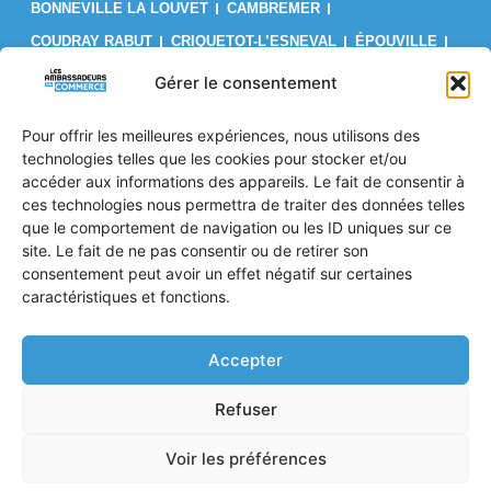
BONNEVILLE LA LOUVET
CAMBREMER
COUDRAY RABUT
CRIQUETOT-L’ESNEVAL
ÉPOUVILLE
FÉCAMP
FIRFOL
GAINNEVILLE
GODERVILLE
Gérer le consentement
GONFREVILLE L’ORCHER
GONNEVILLE-LA-MALLET
Pour offrir les meilleures expériences, nous utilisons des
GRUCHET-LE-VALASSE
LE BRÉVEDENT
LE HAVRE
technologies telles que les cookies pour stocker et/ou
LES AUTHIEUX SUR CALONNE
LILLEBONNE
LISIEUX
accéder aux informations des appareils. Le fait de consentir à
ces technologies nous permettra de traiter des données telles
LIVAROT
MANNEVILLE-LA-GOUPIL
MONTIVILLIERS
que le comportement de navigation ou les ID uniques sur ce
OCTEVILLE SUR MER
ORBEC
OUILLY LE VICOMTE
site. Le fait de ne pas consentir ou de retirer son
PONT L’ÉVÊQUE
PORT JÉRÔME SUR SEINE
consentement peut avoir un effet négatif sur certaines
caractéristiques et fonctions.
SAINT PIERRE EN AUGE
SAINT ROMAIN DE COLBOSC
TROUVILLE SUR MER
VALMONT
VILLERS SUR MER
Accepter
Politique de confidentialité
Refuser
Mentions Légales
CGV
Voir les préférences
© 2026 Tous droits réservés les ambassadeurs du commerce