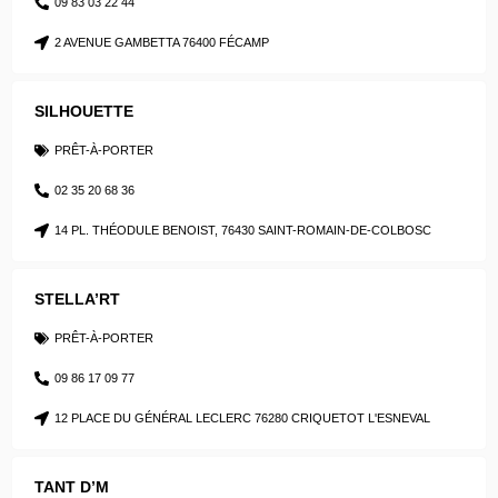
09 83 03 22 44
2 AVENUE GAMBETTA 76400 FÉCAMP
SILHOUETTE
PRÊT-À-PORTER
02 35 20 68 36
14 PL. THÉODULE BENOIST, 76430 SAINT-ROMAIN-DE-COLBOSC
STELLA’RT
PRÊT-À-PORTER
09 86 17 09 77
12 PLACE DU GÉNÉRAL LECLERC 76280 CRIQUETOT L'ESNEVAL
TANT D’M