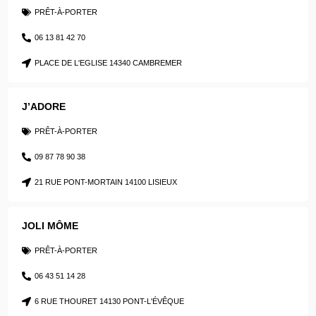
PRÊT-À-PORTER
06 13 81 42 70
PLACE DE L'EGLISE 14340 CAMBREMER
J’ADORE
PRÊT-À-PORTER
09 87 78 90 38
21 RUE PONT-MORTAIN 14100 LISIEUX
JOLI MÔME
PRÊT-À-PORTER
06 43 51 14 28
6 RUE THOURET 14130 PONT-L'ÉVÊQUE