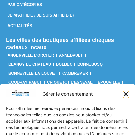
PAR CATÉGORIES
JE M’AFFILIE / JE SUIS AFFILIÉ(E)
ACTUALITÉS
Les villes des boutiques affiliées chèques
cadeaux locaux
ANGERVILLE L’ORCHER
ANNEBAULT
BLANGY LE CHÂTEAU
BOLBEC
BONNEBOSQ
BONNEVILLE LA LOUVET
CAMBREMER
COUDRAY RABUT
CRIQUETOT-L’ESNEVAL
ÉPOUVILLE
FÉCAMP
FIRFOL
GAINNEVILLE
GODERVILLE
Gérer le consentement
GONFREVILLE L’ORCHER
GONNEVILLE-LA-MALLET
Pour offrir les meilleures expériences, nous utilisons des
GRUCHET-LE-VALASSE
LE BRÉVEDENT
LE HAVRE
technologies telles que les cookies pour stocker et/ou
LES AUTHIEUX SUR CALONNE
LILLEBONNE
LISIEUX
accéder aux informations des appareils. Le fait de consentir à
ces technologies nous permettra de traiter des données telles
LIVAROT
MANNEVILLE-LA-GOUPIL
MONTIVILLIERS
que le comportement de navigation ou les ID uniques sur ce