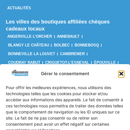
ACTUALITÉS
Les villes des boutiques affiliées chèques
cadeaux locaux
ANGERVILLE L’ORCHER
ANNEBAULT
BLANGY LE CHÂTEAU
BOLBEC
BONNEBOSQ
BONNEVILLE LA LOUVET
CAMBREMER
COUDRAY RABUT
CRIQUETOT-L’ESNEVAL
ÉPOUVILLE
FÉCAMP
FIRFOL
GAINNEVILLE
GODERVILLE
Gérer le consentement
GONFREVILLE L’ORCHER
GONNEVILLE-LA-MALLET
Pour offrir les meilleures expériences, nous utilisons des
GRUCHET-LE-VALASSE
LE BRÉVEDENT
LE HAVRE
technologies telles que les cookies pour stocker et/ou
LES AUTHIEUX SUR CALONNE
LILLEBONNE
LISIEUX
accéder aux informations des appareils. Le fait de consentir à
ces technologies nous permettra de traiter des données telles
LIVAROT
MANNEVILLE-LA-GOUPIL
MONTIVILLIERS
que le comportement de navigation ou les ID uniques sur ce
OCTEVILLE SUR MER
ORBEC
OUILLY LE VICOMTE
site. Le fait de ne pas consentir ou de retirer son
PONT L’ÉVÊQUE
PORT JÉRÔME SUR SEINE
consentement peut avoir un effet négatif sur certaines