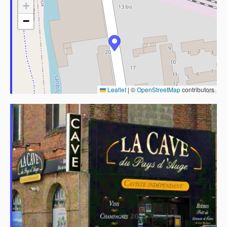
+
−
Leaflet
|
©
OpenStreetMap
contributors