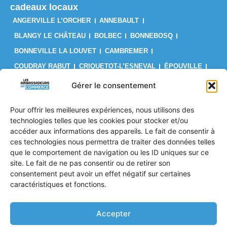
cadeaux locaux
ANGERVILLE L’ORCHER
ANNEBAULT
BLANGY LE CHÂTEAU
BOLBEC
BONNEBOSQ
BONNEVILLE LA LOUVET
CAMBREMER
COUDRAY RABUT
CRIQUETOT-L’ESNEVAL
ÉPOUVILLE
FÉCAMP
FIRFOL
GAINNEVILLE
GODERVILLE
Gérer le consentement
GONFREVILLE L’ORCHER
GONNEVILLE-LA-MALLET
Pour offrir les meilleures expériences, nous utilisons des
GRUCHET-LE-VALASSE
LE BRÉVEDENT
LE HAVRE
technologies telles que les cookies pour stocker et/ou
LES AUTHIEUX SUR CALONNE
LILLEBONNE
LISIEUX
accéder aux informations des appareils. Le fait de consentir à
ces technologies nous permettra de traiter des données telles
LIVAROT
MANNEVILLE-LA-GOUPIL
MONTIVILLIERS
que le comportement de navigation ou les ID uniques sur ce
OCTEVILLE SUR MER
ORBEC
OUILLY LE VICOMTE
site. Le fait de ne pas consentir ou de retirer son
PONT L’ÉVÊQUE
PORT JÉRÔME SUR SEINE
consentement peut avoir un effet négatif sur certaines
caractéristiques et fonctions.
SAINT PIERRE EN AUGE
SAINT ROMAIN DE COLBOSC
TROUVILLE SUR MER
VALMONT
VILLERS SUR MER
Accepter