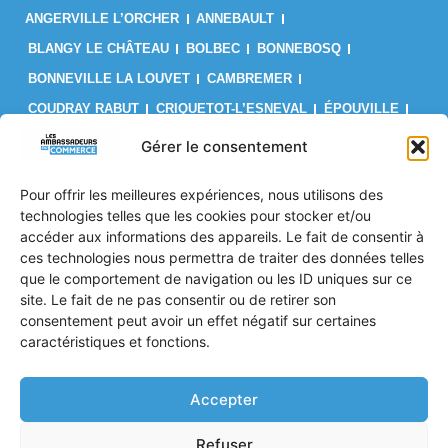
ANGERVILLE L’ORCHER
ANNEBAULT
BLANGY LE CHÂTEAU
BOLBEC
BONNEBOSQ
BONNEVILLE LA LOUVET
CAMBREMER
COUDRAY RABUT
CRIQUETOT-L’ESNEVAL
ÉPOUVILLE
FÉCAMP
FIRFOL
GAINNEVILLE
GODERVILLE
Gérer le consentement
GONFREVILLE L’ORCHER
GONNEVILLE-LA-MALLET
Pour offrir les meilleures expériences, nous utilisons des
GRUCHET-LE-VALASSE
LE BRÉVEDENT
LE HAVRE
technologies telles que les cookies pour stocker et/ou
LES AUTHIEUX SUR CALONNE
LILLEBONNE
LISIEUX
accéder aux informations des appareils. Le fait de consentir à
ces technologies nous permettra de traiter des données telles
LIVAROT
MANNEVILLE-LA-GOUPIL
MONTIVILLIERS
que le comportement de navigation ou les ID uniques sur ce
OCTEVILLE SUR MER
ORBEC
OUILLY LE VICOMTE
site. Le fait de ne pas consentir ou de retirer son
PONT L’ÉVÊQUE
PORT JÉRÔME SUR SEINE
consentement peut avoir un effet négatif sur certaines
caractéristiques et fonctions.
SAINT PIERRE EN AUGE
SAINT ROMAIN DE COLBOSC
TROUVILLE SUR MER
VALMONT
VILLERS SUR MER
Accepter
Politique de confidentialité
Refuser