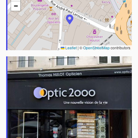
−
Leaflet
|
©
OpenStreetMap
contributors