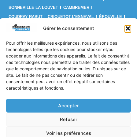
BONNEVILLE LA LOUVET
CAMBREMER
COUDRAY RABUT
CRIQUETOT-L’ESNEVAL
ÉPOUVILLE
FÉCAMP
FIRFOL
GAINNEVILLE
GODERVILLE
Gérer le consentement
GONFREVILLE L’ORCHER
GONNEVILLE-LA-MALLET
Pour offrir les meilleures expériences, nous utilisons des
GRUCHET-LE-VALASSE
LE BRÉVEDENT
LE HAVRE
technologies telles que les cookies pour stocker et/ou
LES AUTHIEUX SUR CALONNE
LILLEBONNE
LISIEUX
accéder aux informations des appareils. Le fait de consentir à
ces technologies nous permettra de traiter des données telles
LIVAROT
MANNEVILLE-LA-GOUPIL
MONTIVILLIERS
que le comportement de navigation ou les ID uniques sur ce
OCTEVILLE SUR MER
ORBEC
OUILLY LE VICOMTE
site. Le fait de ne pas consentir ou de retirer son
PONT L’ÉVÊQUE
PORT JÉRÔME SUR SEINE
consentement peut avoir un effet négatif sur certaines
caractéristiques et fonctions.
SAINT PIERRE EN AUGE
SAINT ROMAIN DE COLBOSC
TROUVILLE SUR MER
VALMONT
VILLERS SUR MER
Accepter
Politique de confidentialité
Refuser
Mentions Légales
CGV
Voir les préférences