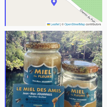
Leaflet
|
©
OpenStreetMap
contributors