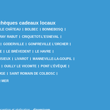
s chèques cadeaux locaux
 LE CHÂTEAU
BOLBEC
BONNEBOSQ
RAY RABUT
CRIQUETOT-L’ESNEVAL
GODERVILLE
GONFREVILLE L’ORCHER
E
LE BRÉVEDENT
LE HAVRE
ISIEUX
LIVAROT
MANNEVILLE-LA-GOUPIL
OUILLY LE VICOMTE
PONT L’ÉVÊQUE
UGE
SAINT ROMAIN DE COLBOSC
R MER
ception et réalisation :
dinamicom