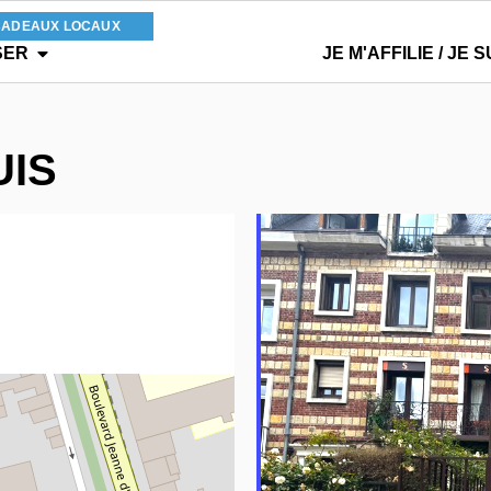
CADEAUX LOCAUX
SER
JE M'AFFILIE / JE S
UIS