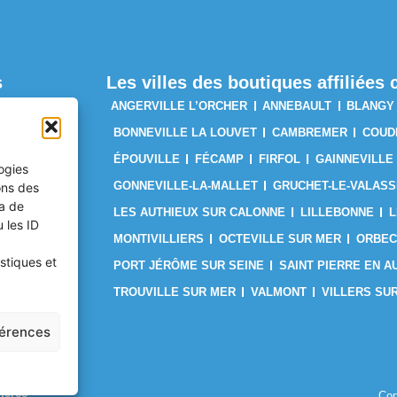
s
Les villes des boutiques affiliée
ANGERVILLE L’ORCHER
ANNEBAULT
BLANGY
BONNEVILLE LA LOUVET
CAMBREMER
COUD
SER ?
ÉPOUVILLE
FÉCAMP
FIRFOL
GAINNEVILLE
logies
GONNEVILLE-LA-MALLET
GRUCHET-LE-VALASS
ons des
ES
ra de
LES AUTHIEUX SUR CALONNE
LILLEBONNE
L
 les ID
JE SUIS
MONTIVILLIERS
OCTEVILLE SUR MER
ORBEC
stiques et
PORT JÉRÔME SUR SEINE
SAINT PIERRE EN A
TROUVILLE SUR MER
VALMONT
VILLERS SU
férences
merce
Con