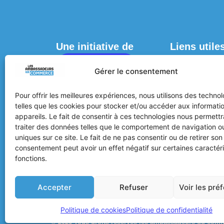
Une initiative de
Liens utile
ACCUEIL
Gérer le consentement
OÙ LES DÉPEN
PAR VILLES
Pour offrir les meilleures expériences, nous utilisons des techno
telles que les cookies pour stocker et/ou accéder aux informati
PAR CATÉGORI
appareils. Le fait de consentir à ces technologies nous permett
traiter des données telles que le comportement de navigation ou
JE M’AFFILIE / 
uniques sur ce site. Le fait de ne pas consentir ou de retirer son
AFFILIÉ(E)
consentement peut avoir un effet négatif sur certaines caractéri
ACTUALITÉS
fonctions.
Accepter
Refuser
Voir les pré
Politique de confidentialité
Mentions Légales
CGV
Politique de cookies
Politique de confidentialité
© 2026 Tous droits réservés les ambassadeurs du com