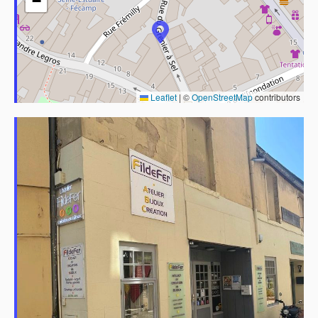
−
Leaflet
|
©
OpenStreetMap
contributors