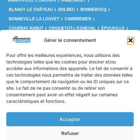
ANGERVILLE L’ORCHER
ANNEBAULT
BLANGY LE CHÂTEAU
BOLBEC
BONNEBOSQ
BONNEVILLE LA LOUVET
CAMBREMER
COUDRAY RABUT
CRIQUETOT-L’ESNEVAL
ÉPOUVILLE
FÉCAMP
FIRFOL
GAINNEVILLE
GODERVILLE
Gérer le consentement
GONFREVILLE L’ORCHER
GONNEVILLE-LA-MALLET
Pour offrir les meilleures expériences, nous utilisons des
GRUCHET-LE-VALASSE
LE BRÉVEDENT
LE HAVRE
technologies telles que les cookies pour stocker et/ou
LES AUTHIEUX SUR CALONNE
LILLEBONNE
LISIEUX
accéder aux informations des appareils. Le fait de consentir à
ces technologies nous permettra de traiter des données telles
LIVAROT
MANNEVILLE-LA-GOUPIL
MONTIVILLIERS
que le comportement de navigation ou les ID uniques sur ce
OCTEVILLE SUR MER
ORBEC
OUILLY LE VICOMTE
site. Le fait de ne pas consentir ou de retirer son
PONT L’ÉVÊQUE
PORT JÉRÔME SUR SEINE
consentement peut avoir un effet négatif sur certaines
caractéristiques et fonctions.
SAINT PIERRE EN AUGE
SAINT ROMAIN DE COLBOSC
TROUVILLE SUR MER
VALMONT
VILLERS SUR MER
Accepter
Politique de confidentialité
Refuser
Mentions Légales
CGV