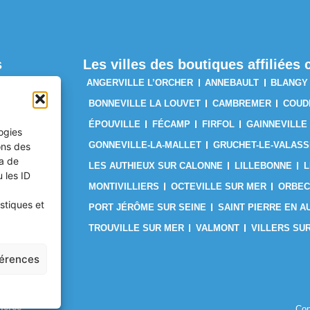
s
Les villes des boutiques affiliée
ANGERVILLE L’ORCHER
ANNEBAULT
BLANGY
BONNEVILLE LA LOUVET
CAMBREMER
COUD
SER ?
ÉPOUVILLE
FÉCAMP
FIRFOL
GAINNEVILLE
logies
GONNEVILLE-LA-MALLET
GRUCHET-LE-VALASS
ons des
ES
ra de
LES AUTHIEUX SUR CALONNE
LILLEBONNE
L
 les ID
JE SUIS
MONTIVILLIERS
OCTEVILLE SUR MER
ORBEC
stiques et
PORT JÉRÔME SUR SEINE
SAINT PIERRE EN A
TROUVILLE SUR MER
VALMONT
VILLERS SU
férences
merce
Con