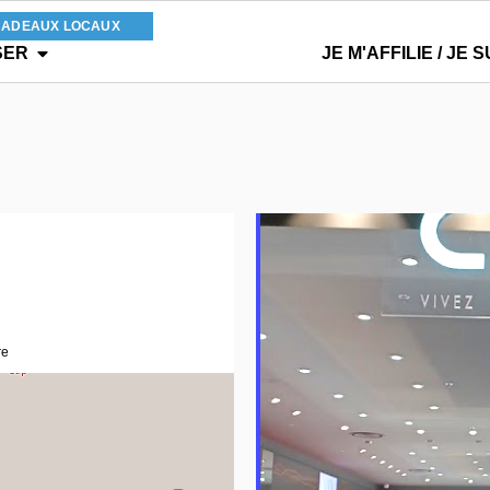
CADEAUX LOCAUX
SER
JE M'AFFILIE / JE S
re