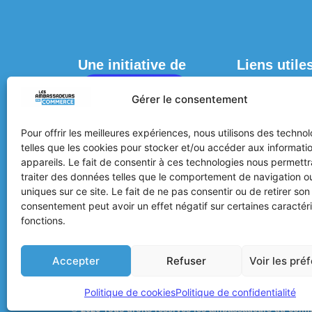
Une initiative de
Liens utile
ACCUEIL
Gérer le consentement
OÙ LES DÉPEN
PAR VILLES
Pour offrir les meilleures expériences, nous utilisons des techno
telles que les cookies pour stocker et/ou accéder aux informati
PAR CATÉGORI
appareils. Le fait de consentir à ces technologies nous permett
traiter des données telles que le comportement de navigation ou
JE M’AFFILIE / 
uniques sur ce site. Le fait de ne pas consentir ou de retirer son
AFFILIÉ(E)
consentement peut avoir un effet négatif sur certaines caractéri
ACTUALITÉS
fonctions.
Accepter
Refuser
Voir les pré
Politique de confidentialité
Mentions Légales
CGV
Politique de cookies
Politique de confidentialité
© 2026 Tous droits réservés les ambassadeurs du com