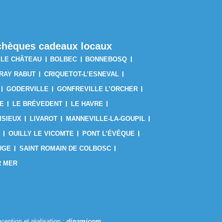
s chèques cadeaux locaux
 LE CHÂTEAU
BOLBEC
BONNEBOSQ
RAY RABUT
CRIQUETOT-L’ESNEVAL
GODERVILLE
GONFREVILLE L’ORCHER
E
LE BRÉVEDENT
LE HAVRE
ISIEUX
LIVAROT
MANNEVILLE-LA-GOUPIL
OUILLY LE VICOMTE
PONT L’ÉVÊQUE
UGE
SAINT ROMAIN DE COLBOSC
R MER
ception et réalisation :
dinamicom