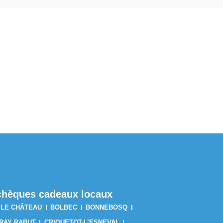
s chèques cadeaux locaux
 LE CHÂTEAU
BOLBEC
BONNEBOSQ
RAY RABUT
CRIQUETOT-L’ESNEVAL