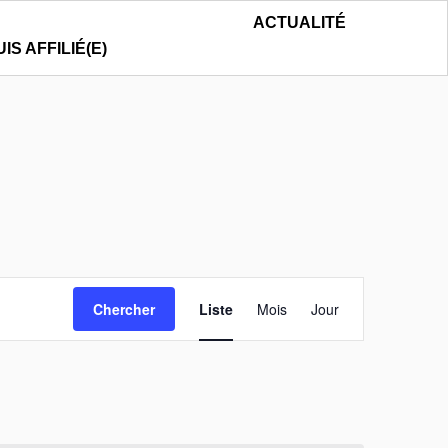
ACTUALITÉ
UIS AFFILIÉ(E)
Navigation
Chercher
Liste
Mois
Jour
de
vues
Évènement