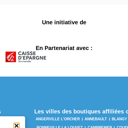
Une initiative de
En Partenariat avec :
s
Les villes des boutiques affiliée
ANGERVILLE L’ORCHER
ANNEBAULT
BLANGY
BONNEVILLE LA LOUVET
CAMBREMER
COUD